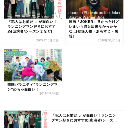
『犯人はお前だ!』が面白い！
映画「JOKER」良かったけど
ランニングマン好きにおすす
いまいち満足出来なかったか
め[出演者/シーズン２など]
な...[登場人物・あらすじ・感
想]
2019年10月12日
2019年10月18日
レビュー・感想
韓国バラエティ"ランニングマ
ン"めちゃ面白い！
2019年9月4日
『犯人はお前だ!』が面白い！ランニン
グマン好きにおすすめ[出演者/シーズ...