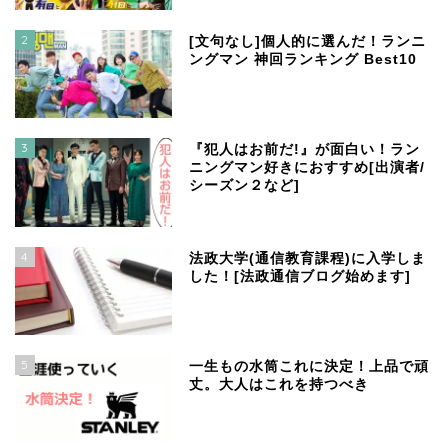
2
[文句なし]個人的に選んだ！ランニ
ングマン 神回ランキング Best10
3
『犯人はお前だ!』が面白い！ラン
ニングマン好きにおすすめ[出演者/
シーズン２など]
4
法政大学(通信教育課程)に入学しま
した！[法政通信ブログ始めます]
5
一生もの水筒これに決定！上品で頑
丈。大人はこれを持つべき