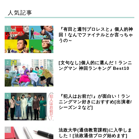
人気記事
1
『有田と週刊プロレスと』個人的神
回！なんでファイナルとか言っちゃ
うの～
2
[文句なし]個人的に選んだ！ランニ
ングマン 神回ランキング Best10
3
『犯人はお前だ!』が面白い！ラン
ニングマン好きにおすすめ[出演者/
シーズン２など]
4
法政大学(通信教育課程)に入学しま
した！[法政通信ブログ始めます]