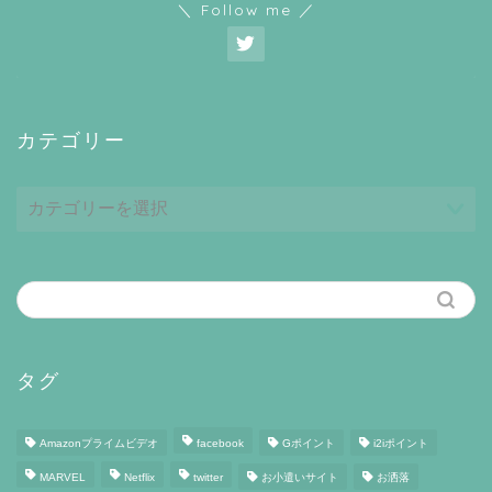
＼ Follow me ／
カテゴリー
カ
テ
ゴ
リ
ー
タグ
Amazonプライムビデオ
facebook
Gポイント
i2iポイント
MARVEL
Netflix
twitter
お小遣いサイト
お洒落