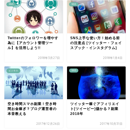
SNS
SNS
Twitterのフォロワーを増やす
SNS上手な使い方！始める前
為に【アカウント管理ツー
の注意点 [ツイッター・フェイ
ル】を活用しよう!!
スブック・インスタグラム]
2018年3月27日
2018年1月4日
SNS
ビジネス
空き時間スマホ副業！空き時
ツイッター稼ぐアフィリエイ
間お金稼ぎ？ブログ運営者の
ト[ツイーピー]儲かる？副業
本音教える
2018年
2017年12月26日
2017年10月31日