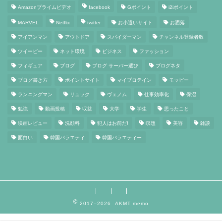
Amazonプライムビデオ
facebook
Gポイント
i2iポイント
MARVEL
Netflix
twitter
お小遣いサイト
お洒落
アイアンマン
アウトドア
スパイダーマン
チャンネル登録者数
ツイーピー
ネット環境
ビジネス
ファッション
フィギュア
ブログ
ブログ サーバー選び
ブログネタ
ブログ書き方
ポイントサイト
マイプロテイン
モッピー
ランニングマン
リュック
ヴェノム
仕事効率化
保湿
勉強
動画投稿
収益
大学
学生
思ったこと
映画レビュー
洗顔料
犯人はお前だ!
瞑想
美容
雑談
面白い
韓国バラエティ
韓国バラエティー
2017–2026 AKMT memo