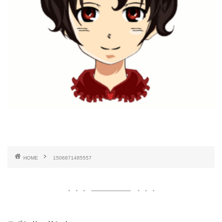
HOME
1506871485557