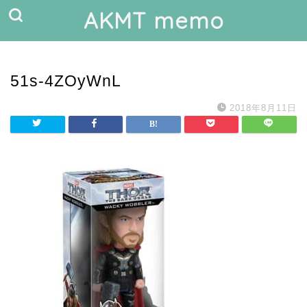
AKMT memo
51s-4ZOyWnL
2018年8月11日