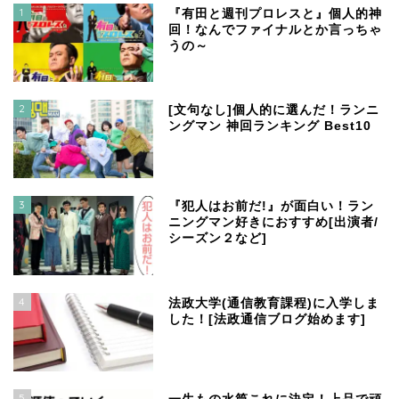
1
『有田と週刊プロレスと』個人的神
回！なんでファイナルとか言っちゃ
うの～
2
[文句なし]個人的に選んだ！ランニ
ングマン 神回ランキング Best10
3
『犯人はお前だ!』が面白い！ラン
ニングマン好きにおすすめ[出演者/
シーズン２など]
4
法政大学(通信教育課程)に入学しま
した！[法政通信ブログ始めます]
5