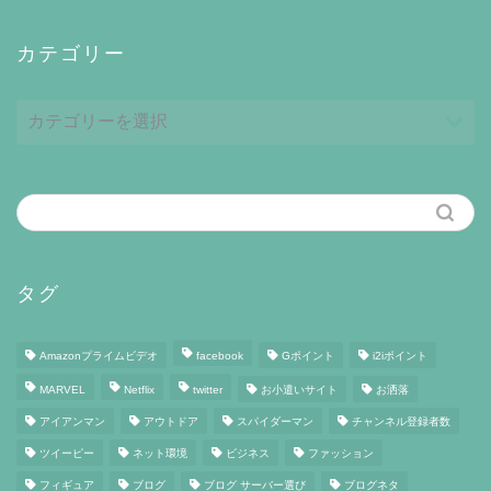
カテゴリー
カ
テ
ゴ
リ
ー
タグ
Amazonプライムビデオ
facebook
Gポイント
i2iポイント
MARVEL
Netflix
twitter
お小遣いサイト
お洒落
アイアンマン
アウトドア
スパイダーマン
チャンネル登録者数
ツイーピー
ネット環境
ビジネス
ファッション
フィギュア
ブログ
ブログ サーバー選び
ブログネタ