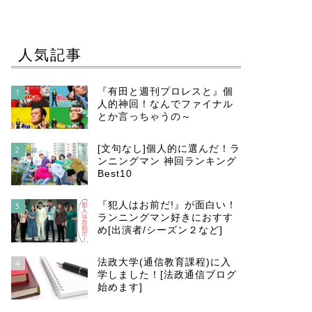
人気記事
『有田と週刊プロレスと』個
1
人的神回！なんでファイナル
とか言っちゃうの～
[文句なし]個人的に選んだ！ラ
2
ンニングマン 神回ランキング
Best10
『犯人はお前だ!』が面白い！
3
ランニングマン好きにおすす
め[出演者/シーズン２など]
法政大学(通信教育課程)に入
4
学しました！[法政通信ブログ
始めます]