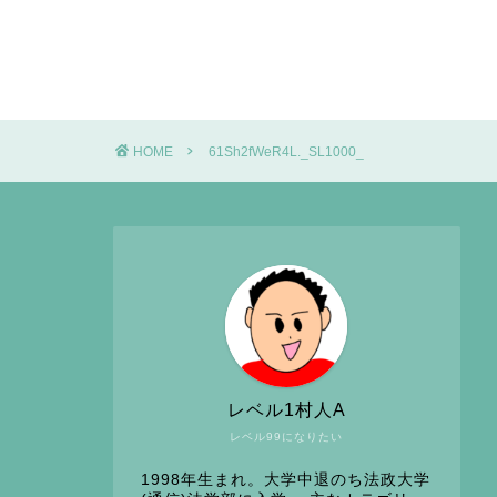
HOME
61Sh2fWeR4L._SL1000_
レベル1村人A
レベル99になりたい
1998年生まれ。大学中退のち法政大学