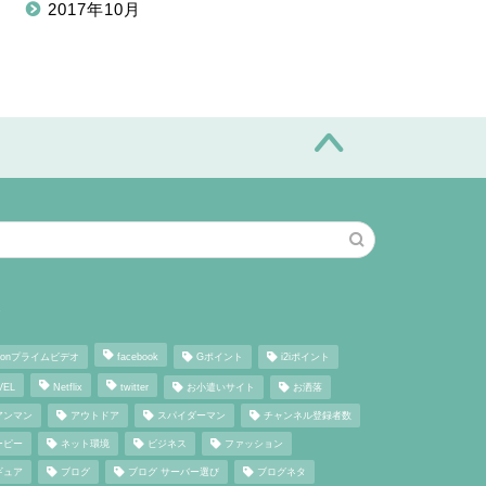
2017年10月
グ
zonプライムビデオ
facebook
Gポイント
i2iポイント
VEL
Netflix
twitter
お小遣いサイト
お洒落
アンマン
アウトドア
スパイダーマン
チャンネル登録者数
ーピー
ネット環境
ビジネス
ファッション
ギュア
ブログ
ブログ サーバー選び
ブログネタ