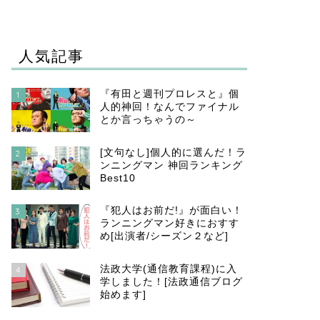
人気記事
『有田と週刊プロレスと』個
1
人的神回！なんでファイナル
とか言っちゃうの～
[文句なし]個人的に選んだ！ラ
2
ンニングマン 神回ランキング
Best10
『犯人はお前だ!』が面白い！
3
ランニングマン好きにおすす
め[出演者/シーズン２など]
法政大学(通信教育課程)に入
4
学しました！[法政通信ブログ
始めます]