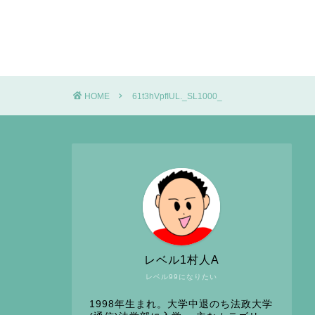
HOME
61t3hVpfIUL._SL1000_
レベル1村人A
レベル99になりたい
1998年生まれ。大学中退のち法政大学