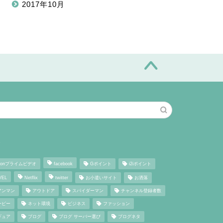
2017年10月
グ
zonプライムビデオ
facebook
Gポイント
i2iポイント
VEL
Netflix
twitter
お小遣いサイト
お洒落
アンマン
アウトドア
スパイダーマン
チャンネル登録者数
ーピー
ネット環境
ビジネス
ファッション
ギュア
ブログ
ブログ サーバー選び
ブログネタ