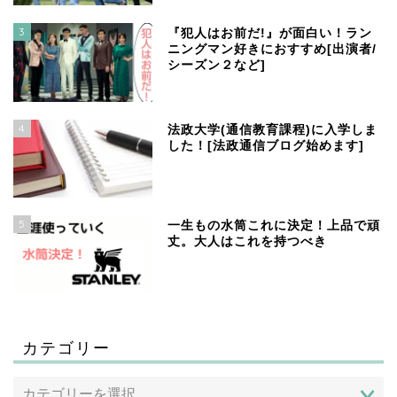
3
『犯人はお前だ!』が面白い！ラン
ニングマン好きにおすすめ[出演者/
シーズン２など]
4
法政大学(通信教育課程)に入学しま
した！[法政通信ブログ始めます]
5
一生もの水筒これに決定！上品で頑
丈。大人はこれを持つべき
カテゴリー