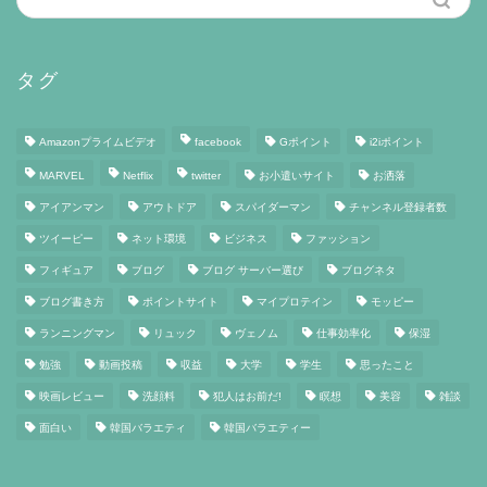
タグ
Amazonプライムビデオ
facebook
Gポイント
i2iポイント
MARVEL
Netflix
twitter
お小遣いサイト
お洒落
アイアンマン
アウトドア
スパイダーマン
チャンネル登録者数
ツイーピー
ネット環境
ビジネス
ファッション
フィギュア
ブログ
ブログ サーバー選び
ブログネタ
ブログ書き方
ポイントサイト
マイプロテイン
モッピー
ランニングマン
リュック
ヴェノム
仕事効率化
保湿
勉強
動画投稿
収益
大学
学生
思ったこと
映画レビュー
洗顔料
犯人はお前だ!
瞑想
美容
雑談
面白い
韓国バラエティ
韓国バラエティー