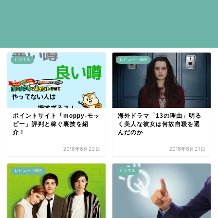
ビジネス
レビュー・感想
ポイントサイト「moppy-モッ
海外ドラマ「13の理由」明る
ピー」評判と稼ぐ裏技を紹
く美人な彼女は何故自殺を選
介！
んだのか
2018年8月22日
2018年8月21日
レビュー・感想
ビジネス