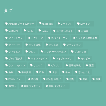
タグ
Amazonプライムビデオ
facebook
Gポイント
i2iポイント
MARVEL
Netflix
twitter
お小遣いサイト
お洒落
アイアンマン
アウトドア
スパイダーマン
チャンネル登録者数
ツイーピー
ネット環境
ビジネス
ファッション
フィギュア
ブログ
ブログ サーバー選び
ブログネタ
ブログ書き方
ポイントサイト
マイプロテイン
モッピー
ランニングマン
リュック
ヴェノム
仕事効率化
保湿
勉強
動画投稿
収益
大学
学生
思ったこと
映画レビュー
洗顔料
犯人はお前だ!
瞑想
美容
雑談
面白い
韓国バラエティ
韓国バラエティー