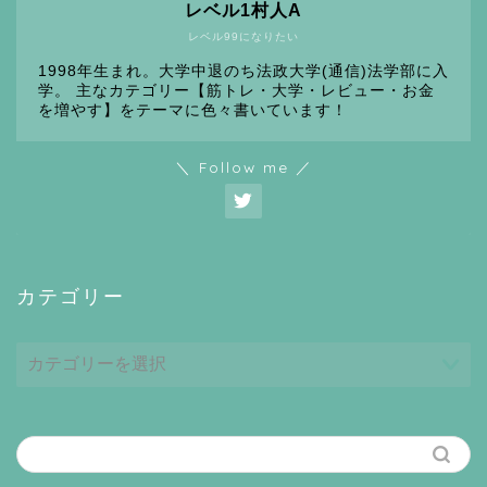
レベル1村人A
レベル99になりたい
1998年生まれ。大学中退のち法政大学(通信)法学部に入
学。 主なカテゴリー【筋トレ・大学・レビュー・お金
を増やす】をテーマに色々書いています！
＼ Follow me ／
カテゴリー
カ
テ
ゴ
リ
ー