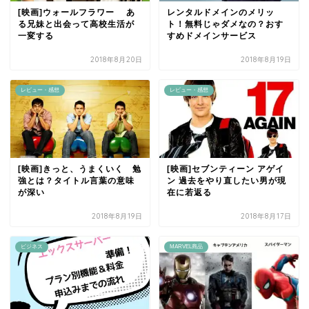
[映画]ウォールフラワー あ
レンタルドメインのメリッ
る兄妹と出会って高校生活が
ト！無料じゃダメなの？おす
一変する
すめドメインサービス
2018年8月20日
2018年8月19日
レビュー・感想
レビュー・感想
[映画]きっと、うまくいく 勉
[映画]セブンティーン アゲイ
強とは？タイトル言葉の意味
ン 過去をやり直したい男が現
が深い
在に若返る
2018年8月19日
2018年8月17日
ビジネス
MARVEL商品