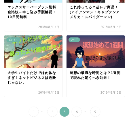
エックスサーバープラン別料
これ持ってる？超レア商品！
金比較～申し込み手順解説！
(アイアンマン・キャプテンア
10日間無料
メリカ・スパイダーマン)
2018年8月14日
2018年8月14日
ビジネス
ブログ
大学生バイトだけでは勿体な
瞑想の最適な時間とは？1週間
すぎ！ネットビジネスは危険
で現れた驚くべき効果！
じゃない。
2018年8月13日
2018年8月13日
...
...
1
4
5
6
9