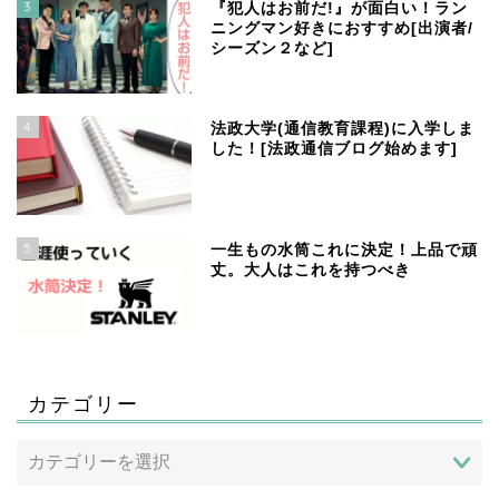
3
『犯人はお前だ!』が面白い！ラン
ニングマン好きにおすすめ[出演者/
シーズン２など]
4
法政大学(通信教育課程)に入学しま
した！[法政通信ブログ始めます]
5
一生もの水筒これに決定！上品で頑
丈。大人はこれを持つべき
カテゴリー