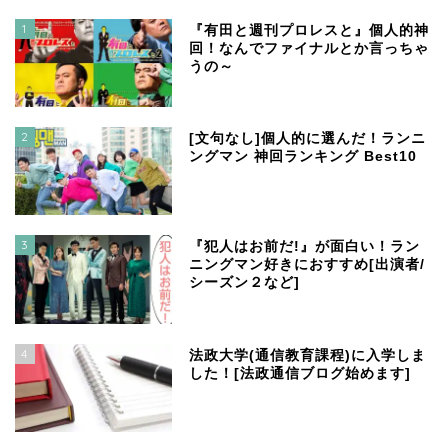
1
『有田と週刊プロレスと』個人的神
回！なんでファイナルとか言っちゃ
うの～
2
[文句なし]個人的に選んだ！ランニ
ングマン 神回ランキング Best10
3
『犯人はお前だ!』が面白い！ラン
ニングマン好きにおすすめ[出演者/
シーズン２など]
4
法政大学(通信教育課程)に入学しま
した！[法政通信ブログ始めます]